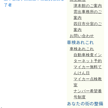
了者
津本館のご案内
雲出事務所のご
案内
四日市分室のご
案内
お問い合わせ
車検あれこれ
車検あれこれ
自動車検査イン
ターネット予約
マイカー無料て
んけん日
マイカー点検教
室
ナンバー希望番
号制度
あなたの街の整備