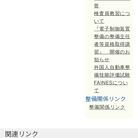
答
検査員教習につ
いて
『電子制御装置
整備の整備主任
者等資格取得講
習』 開催のお
知らせ
外国人自動車整
備技能評価試験
FAINESについ
て
整備関係リンク
整備関係リンク
関連リンク