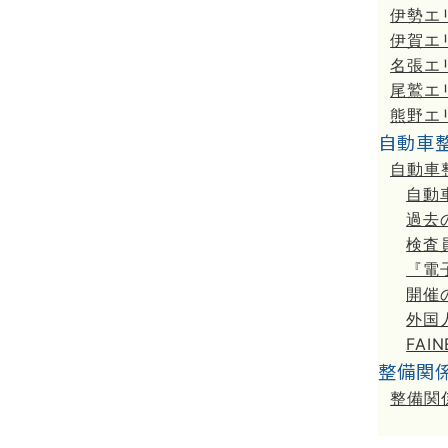
伊勢エ
伊賀エ
名張エ
尾鷲エ
熊野エ
自動車
自動車
自動
過去
検査
『電
開催
外国
FAI
整備関
整備関