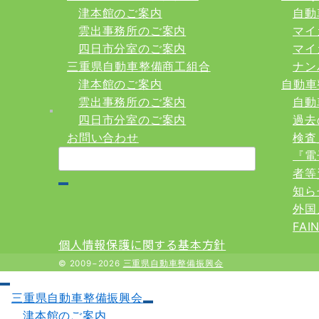
津本館のご案内
自動
雲出事務所のご案内
マイ
四日市分室のご案内
マイ
三重県自動車整備商工組合
ナン
津本館のご案内
自動車
雲出事務所のご案内
自動
四日市分室のご案内
過去
お問い合わせ
検査
検
『電
索：
者等
知ら
外国
FA
個人情報保護に関する基本方針
© 2009−2026
三重県自動車整備振興会
三重県自動車整備振興会
津本館のご案内