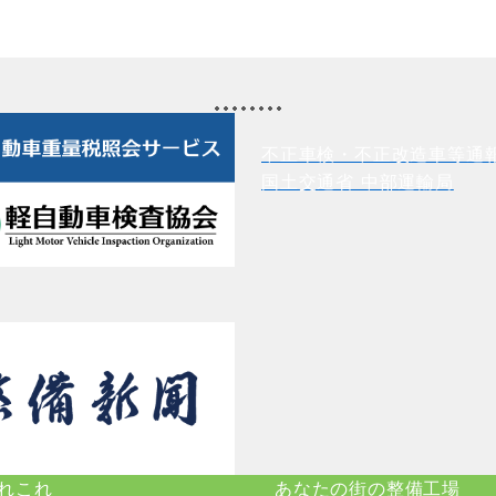
不正車検・不正改造車等通
国土交通省 中部運輸局
れこれ
あなたの街の整備工場