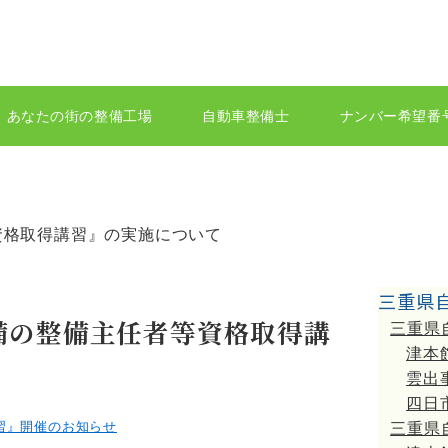
あなたの街の整備工場
自動車整備士
ナンバー希望番
資格取得講習』の実施について
三重県
備の整備主任者等資格取得講
三重県
津本
雲出
四日
三重県
習』開催のお知らせ