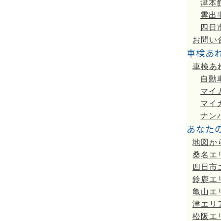
津本
雲出
四日
お問い
車検あ
車検あ
自動
マイ
マイ
ナン
あなた
地図か
桑名エ
四日市
鈴鹿エ
亀山エ
津エリ
松阪エ