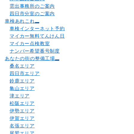
雲出事務所のご案内
四日市分室のご案内
車検あれこれ
車検インターネット予約
マイカー無料てんけん日
マイカー点検教室
ナンバー希望番号制度
あなたの街の整備工場
桑名エリア
四日市エリア
鈴鹿エリア
亀山エリア
津エリア
松阪エリア
伊勢エリア
伊賀エリア
名張エリア
尾鷲エリア