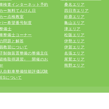
車検査インターネット予約
桑名エリア
カー無料てんけん日
四日市エリア
カー点検教室
鈴鹿エリア
バー希望番号制度
亀山エリア
整備士
津エリア
車整備士コーナー
松阪エリア
の問題と解答
伊勢エリア
員教習について
伊賀エリア
子制御装置整備の整備主任
名張エリア
資格取得講習』 開催のお
尾鷲エリア
せ
熊野エリア
人自動車整備技能評価試験
INESについて