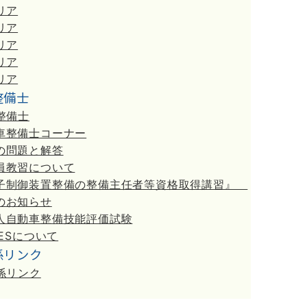
リア
リア
リア
リア
リア
整備士
整備士
車整備士コーナー
の問題と解答
員教習について
子制御装置整備の整備主任者等資格取得講習』
のお知らせ
人自動車整備技能評価試験
NESについて
係リンク
係リンク