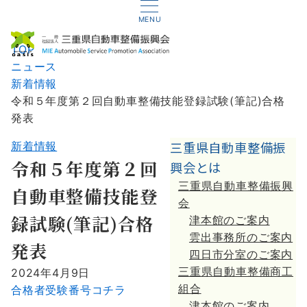
MENU
TOP
ニュース
新着情報
令和５年度第２回自動車整備技能登録試験(筆記)合格
発表
三重県自動車整備振
新着情報
令和５年度第２回
興会とは
三重県自動車整備振興
自動車整備技能登
会
録試験(筆記)合格
津本館のご案内
雲出事務所のご案内
発表
四日市分室のご案内
三重県自動車整備商工
2024年4月9日
組合
合格者受験番号コチラ
津本館のご案内