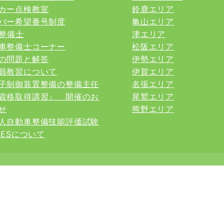
カー点検教室
鈴鹿エリア
バー希望番号制度
亀山エリア
整備士
津エリア
車整備士コーナー
松阪エリア
の問題と解答
伊勢エリア
員教習について
伊賀エリア
子制御装置整備の整備主任
名張エリア
資格取得講習』 開催のお
尾鷲エリア
せ
熊野エリア
人自動車整備技能評価試験
INESについて