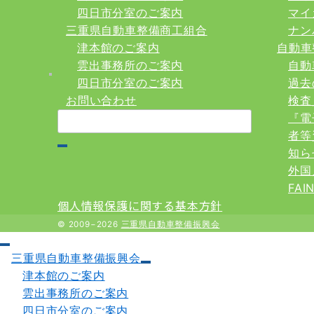
四日市分室のご案内
マイ
三重県自動車整備商工組合
ナン
津本館のご案内
自動車
雲出事務所のご案内
自動
四日市分室のご案内
過去
お問い合わせ
検査
検
『電
索：
者等
知ら
外国
FA
個人情報保護に関する基本方針
© 2009−2026
三重県自動車整備振興会
三重県自動車整備振興会
津本館のご案内
雲出事務所のご案内
四日市分室のご案内