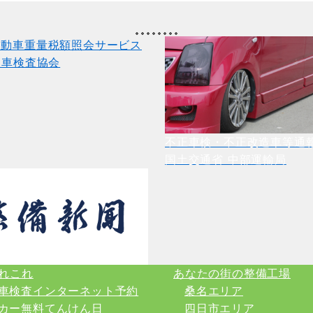
不正車検・不正改造車等通
国土交通省 中部運輸局
れこれ
あなたの街の整備工場
車検査インターネット予約
桑名エリア
カー無料てんけん日
四日市エリア